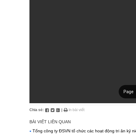
Chia sẻ:
|
In bài viết
BÀI VIẾT LIÊN QUAN
Tổng công ty ĐSVN tổ chức các hoạt động tri ân kỷ n