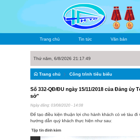
Trang chủ
Tin tức
Văn bản
Thứ năm, 6/8/2026
21
:
17
:
49
Thời sự
Văn bản công ty
Trang chủ
Công trình tiêu biểu
Tin nội bộ
Hoạt động sản xu
Văn bản ngành
Số 332-QĐ/ĐU ngày 15/11/2018 của Đảng ủy Tổ
Tin trong ngành
Đảng, đoàn thể
Văn bản khác
sở"
Văn hóa thể thao
Ngày đăng:
03/08/2020 - 14:08
Để tạo điều kiện thuận lợi cho hành khách có vé tàu đi
hướng dẫn quý khách thực hiện như sau:
Tập tin đính kèm