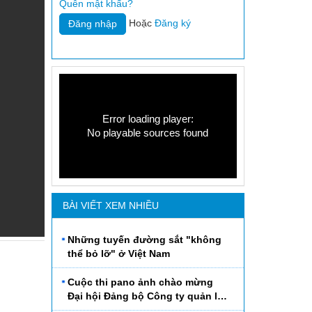
Quên mật khẩu?
Hoặc
Đăng ký
Error loading player:
No playable sources found
BÀI VIẾT XEM NHIỀU
Những tuyến đường sắt "không
thể bỏ lỡ" ở Việt Nam
Cuộc thi pano ảnh chào mừng
Đại hội Đảng bộ Công ty quản lý
Đường sắt Hà Thái lần thứ VI,