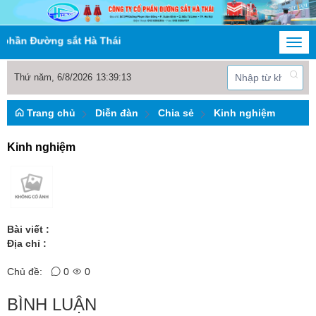
phần Đường sắt Hà Thái
Togg
navi
Thứ năm, 6/8/2026
13
:
39
:
13
Trang chủ
Diễn đàn
Chia sẻ
Kinh nghiệm
Kinh nghiệm
Bài viết :
Địa chỉ :
Chủ đề:
0
0
BÌNH LUẬN