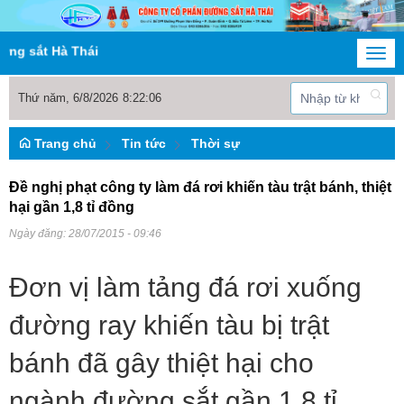
 sắt Hà Thái
Togg
navi
Thứ năm, 6/8/2026
8
:
22
:
06
Trang chủ
Tin tức
Thời sự
Đề nghị phạt công ty làm đá rơi khiến tàu trật bánh, thiệt
hại gần 1,8 tỉ đồng
Ngày đăng:
28/07/2015 - 09:46
Đơn vị làm tảng đá rơi xuống
đường ray khiến tàu bị trật
bánh đã gây thiệt hại cho
ngành đường sắt gần 1,8 tỉ