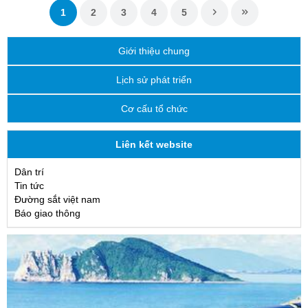
1
2
3
4
5
Giới thiệu chung
Lịch sử phát triển
Cơ cấu tổ chức
Liên kết website
Dân trí
Tin tức
Đường sắt việt nam
Báo giao thông