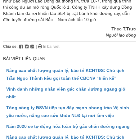
Như Báo Người Lao Động đã thông tin, trưa 10-7, trong quá trình
thi công dự án mở rộng Quốc lộ 1, Công ty TNHH xây dựng Đồng
Khánh làm đá rơi khiến tàu SE4 bị trật bánh khỏi đường ray, dẫn
đến tuyến đường sắt Bắc – Nam ách tắc 10 giờ.
Theo
T.Trực
Người lao động
Chia sẻ:
|
In bài viết
BÀI VIẾT LIÊN QUAN
Nâng cao chất lượng quản lý, bảo trì KCHTĐS: Chủ tịch
Trần Ngọc Thành kêu gọi toàn thể CBCNV “hiến kế”
Vinh danh những nhân viên gác chắn đường ngang giỏi
nhất
Tổng công ty ĐSVN tiếp tục đẩy mạnh phong trào Vệ sinh
yêu nước, nâng cao sức khỏe NLĐ tại nơi làm việc
Năm 2020 sẽ tự động hóa toàn bộ gác chắn đường ngang
Nâng cao chất lượng quản lý, bảo trì KCHTĐS: Chủ tịch