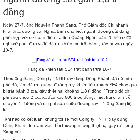
đồng
Ngày 27-7, ông Nguyễn Thanh Sang, Phó Giám đốc Chi nhánh
khai thác đường sắt Nghĩa Bình cho biết ngành đường sắt đang
phối hợp với cơ quan điều tra tỉnh Quảng Ngãi hoàn tất hồ sơ đề
nghị xử phạt đơn vị để đá rơi khiến tàu trật bánh, xảy ra vào ngày
10-7.
Tảng đá khiến tàu SE4 trật bánh trưa 10-7.
Theo ông Sang, Công ty TNHH xây dựng Đồng Khánh đã nổ mìn
phá đá, làm đá rơi xuống đường ray, khiến tàu khách SE4 chạy qua
bị trật bánh 3 toa, gây thiệt hại khoảng 1,8 tỉ đồng. “Trong đó chi
phí sửa chữa 2 toa và đầu kéo 500 triệu đồng, thiệt hại chậm trễ
chuyến 1 tỉ đồng và chi phí sửa chữa đường ray…”- ông Sang liệt
kê.
“Khi nào có kết luận, chúng tôi sẽ mời Công ty TNHH xây dựng
Đồng Khánh lên làm việc, bồi thường những thiệt hại gây ra”- ông
Sang nói.