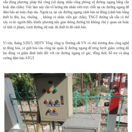
vẫn dùng phương pháp thủ công (sử dụng nhân công phòng vệ đường ngang bằng cần
hoặc dàn chắn). Việc làm này cần số lượng lớn nhân viên trực chốt tại các đường ngang để
đảm bảo an toàn chạy tàu. Ngoài ra, tại các đường ngang cảnh báo tự động (cảnh báo bằng
thiết bị đèn, loa, chuông…, không có nhân viên gác chắn), TNGT đường sắt vẫn có thể
xảy ra do người điều khiển phương tiện giao thông đường bộ không chú ý quan sát hoặc
cố tình vi phạm, vượt đường sắt mặc dù thiết bị đã cảnh báo.
Vì vậy, tháng 3/2015, HĐTV Tổng công ty Đường sắt VN có chủ trương đưa công nghệ
tự động hóa, cơ giới hóa vào công tác quản lý đường ngang để từng bước giảm cường độ
lao động và giảm định biên đối với các đường ngang có gác, đồng thời, hỗ trợ và tăng
cường đảm bảo ATGT.