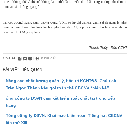
nhiên, không thể vì thế mà không làm, nhất là khi việc đó nhằm tăng cường bảo đảm an
toàn tại các đường ngang.”
Tại các đường ngang cảnh báo tự động, VNR sẽ lắp đặt camera giám sát để quản lý, phát
hiện hư hỏng hoặc phát hiện hành vi phá hoại để xử lý kịp thời cũng như làm cơ sở để xử
phạt các đối tượng vi phạm.
Thanh Thúy - Báo GTVT
Chia sẻ:
|
In bài viết
BÀI VIẾT LIÊN QUAN
Nâng cao chất lượng quản lý, bảo trì KCHTĐS: Chủ tịch
Trần Ngọc Thành kêu gọi toàn thể CBCNV “hiến kế”
ổng công ty ĐSVN cam kết kiểm soát chặt tải trọng xếp
hàng
Tổng công ty ĐSVN: Khai mạc Liên hoan Tiếng hát CBCNV
lần thứ XIII