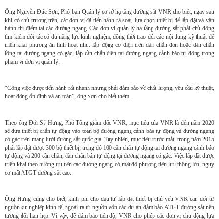
Ông Nguyễn Đức Sơn, Phó ban Quản lý cơ sở hạ tầng đường sắt VNR cho biết, ngay sau
khi có chủ trương trên, các đơn vị đã tiến hành rà soát, lựa chọn thiết bị để lắp đặt và vận
hành thí điểm tại các đường ngang. Các đơn vị quản lý hạ tầng đường sắt phải chủ động
tìm kiếm đối tác có đủ năng lực kinh nghiệm, đồng thời trao đổi các nội dung kỹ thuật để
triển khai phương án linh hoạt như: lắp động cơ điện trên dàn chắn đơn hoặc dàn chắn
lồng tại đường ngang có gác, lắp cần chắn điện tại đường ngang cảnh báo tự động trong
phạm vi đơn vị quản lý.
“Công việc được tiến hành rất nhanh nhưng phải đảm bảo về chất lượng, yêu cầu kỹ thuật,
hoạt động ổn định và an toàn”, ông Sơn cho biết thêm.
Theo ông Đới Sỹ Hưng, Phó Tổng giám đốc VNR, mục tiêu của VNR là đến năm 2020
sẽ đưa thiết bị chắn tự động vào toàn bộ đường ngang cảnh báo tự động và đường ngang
có gác trên mạng lưới đường sắt quốc gia. Tuy nhiên, mục tiêu trước mắt, trong năm 2015
phải lắp đặt được 300 bộ thiết bị; trong đó 100 cần chắn tự động tại đường ngang cảnh báo
tự động và 200 cần chắn, dàn chắn bán tự động tại đường ngang có gác. Việc lắp đặt được
triển khai theo hướng ưu tiên các đường ngang có mật độ phương tiện lưu thông lớn, nguy
cơ mất ATGT đường sắt cao.
Ông Hưng cũng cho biết, kinh phí cho đầu tư lắp đặt thiết bị chủ yếu VNR cân đối từ
nguồn sự nghiệp kinh tế, ngoài ra từ nguồn vốn các dự án đảm bảo ATGT đường sắt nên
tương đối hạn hẹp. Vì vậy, để đảm bảo tiến độ, VNR cho phép các đơn vị chủ động lựa