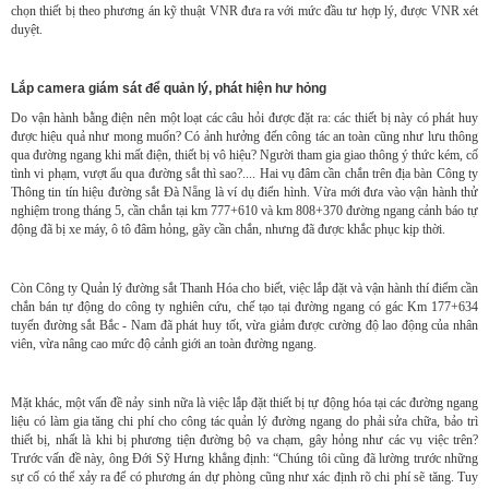
chọn thiết bị theo phương án kỹ thuật VNR đưa ra với mức đầu tư hợp lý, được VNR xét
duyệt.
Lắp camera giám sát để quản lý, phát hiện hư hỏng
Do vận hành bằng điện nên một loạt các câu hỏi được đặt ra: các thiết bị này có phát huy
được hiệu quả như mong muốn? Có ảnh hưởng đến công tác an toàn cũng như lưu thông
qua đường ngang khi mất điện, thiết bị vô hiệu? Người tham gia giao thông ý thức kém, cố
tình vi phạm, vượt ẩu qua đường sắt thì sao?.... Hai vụ đâm cần chắn trên địa bàn Công ty
Thông tin tín hiệu đường sắt Đà Nẵng là ví dụ điển hình. Vừa mới đưa vào vận hành thử
nghiệm trong tháng 5, cần chắn tại km 777+610 và km 808+370 đường ngang cảnh báo tự
động đã bị xe máy, ô tô đâm hỏng, gãy cần chắn, nhưng đã được khắc phục kịp thời.
Còn Công ty Quản lý đường sắt Thanh Hóa cho biết, việc lắp đặt và vận hành thí điểm cần
chắn bán tự động do công ty nghiên cứu, chế tạo tại đường ngang có gác Km 177+634
tuyến đường sắt Bắc - Nam đã phát huy tốt, vừa giảm được cường độ lao động của nhân
viên, vừa nâng cao mức độ cảnh giới an toàn đường ngang.
Mặt khác, một vấn đề nảy sinh nữa là việc lắp đặt thiết bị tự động hóa tại các đường ngang
liệu có làm gia tăng chi phí cho công tác quản lý đường ngang do phải sửa chữa, bảo trì
thiết bị, nhất là khi bị phương tiện đường bộ va chạm, gây hỏng như các vụ việc trên?
Trước vấn đề này, ông Đới Sỹ Hưng khẳng định: “Chúng tôi cũng đã lường trước những
sự cố có thể xảy ra để có phương án dự phòng cũng như xác định rõ chi phí sẽ tăng. Tuy