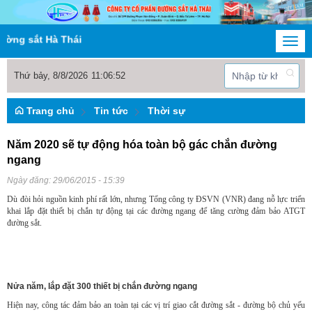
sắt Hà Thái
Togg
navi
Thứ bảy, 8/8/2026
11
:
06
:
52
Trang chủ
Tin tức
Thời sự
Năm 2020 sẽ tự động hóa toàn bộ gác chắn đường
ngang
Ngày đăng:
29/06/2015 - 15:39
Dù đòi hỏi nguồn kinh phí rất lớn, nhưng Tổng công ty ĐSVN (VNR) đang nỗ lực triển
khai lắp đặt thiết bị chắn tự động tại các đường ngang để tăng cường đảm bảo ATGT
đường sắt.
Nửa năm, lắp đặt 300 thiết bị chắn đường ngang
Hiện nay, công tác đảm bảo an toàn tại các vị trí giao cắt đường sắt - đường bộ chủ yếu