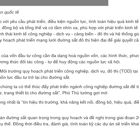
ận quốc tế
với yêu cầu phát triển, điều kiện nguồn lực, tính toán hiệu quả kinh tế,
đồng bộ và tổng thể và có tầm nhìn xa, phù hợp với phát triển kinh tế -
nh thái kinh tế công nghiệp - dịch vụ - cảng biển - đô thị và hệ thống g
hoạch phát triển mạng lưới đường sắt đô thị hiện đại để giải quyết că
ắt của vốn đầu tư công cần đa dạng hoá nguồn vốn, các hình thức, phư
ng thức đối tác công - tư để huy động các nguồn lực xã hội.
i trường quy hoạch phát triển công nghiệp, dịch vụ, đô thị (TOD) tại
ồn lực đầu tư trở lại cho đường sắt.
chúng ta có thể thúc đẩy phát triển ngành công nghiệp đường sắt để 
, trang thiết bị cho đường sắt", Phó Thủ tướng gợi mở.
g nhất là “tín hiệu thị trường, khả năng kết nối, đồng bộ, hiệu quả, đi
án đường sắt quan trọng trong quy hoạch và đề nghị trong giai đoạn 2
thể. Đồng thời điều tra, đánh giá, tính toán kỹ các dự án sẽ triển khai