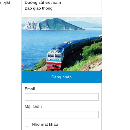
Đường sắt việt nam
, giải
 thanh niên
Báo giao thông
ông
Đăng nhập
Email
Mật khẩu
Nhớ mật khẩu