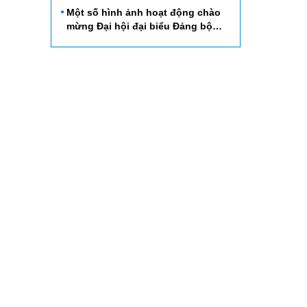
nhiệm kỳ 2015 - 2020
Một số hình ảnh hoạt động chào
mừng Đại hội đại biểu Đảng bộ
Công ty QLĐS Hà Thái lần thứ VI
nhiệm kỳ 2015 - 2020