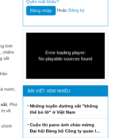
Quên mật khẩu?
Hoặc
Đăng ký
ng tính
n, chiếm
Error loading player:
g sắt
No playable sources found
phần
hà nước,
BÀI VIẾT XEM NHIỀU
 sắt
, Phó
Những tuyến đường sắt "không
trị về
thể bỏ lỡ" ở Việt Nam
Cuộc thi pano ảnh chào mừng
 chính
Đại hội Đảng bộ Công ty quản lý
Đường sắt Hà Thái lần thứ VI,