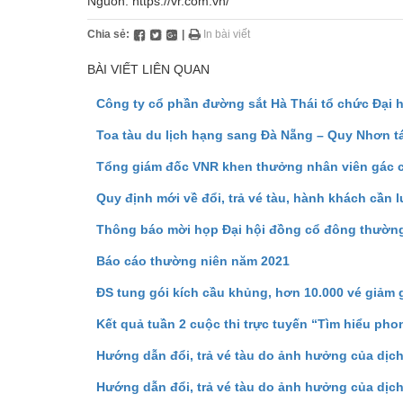
Nguồn: https://vr.com.vn/
Chia sẻ:
|
In bài viết
BÀI VIẾT LIÊN QUAN
Công ty cổ phần đường sắt Hà Thái tổ chức Đại 
Toa tàu du lịch hạng sang Đà Nẵng – Quy Nhơn tá
Tổng giám đốc VNR khen thưởng nhân viên gác c
Quy định mới về đổi, trả vé tàu, hành khách cần l
Thông báo mời họp Đại hội đồng cổ đông thườn
Báo cáo thường niên năm 2021
ĐS tung gói kích cầu khủng, hơn 10.000 vé giảm 
Kết quả tuần 2 cuộc thi trực tuyến “Tìm hiểu p
Hướng dẫn đổi, trả vé tàu do ảnh hưởng của dịc
Hướng dẫn đổi, trả vé tàu do ảnh hưởng của dịc