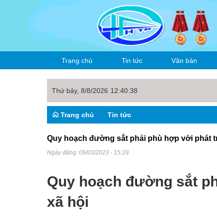
Trang chủ
Tin tức
Văn bản
Thứ bảy, 8/8/2026
12
:
40
:
39
Thời sự
Văn bản công ty
Trang chủ
Tin tức
Tin nội bộ
Hoạt động sản xu
Văn bản ngành
Quy hoạch đường sắt phải phù hợp với phát tri
Tin trong ngành
Đảng, đoàn thể
Văn bản khác
Ngày đăng:
09/03/2023 - 15:29
Văn hóa thể thao
Quy hoạch đường sắt phải
xã hội