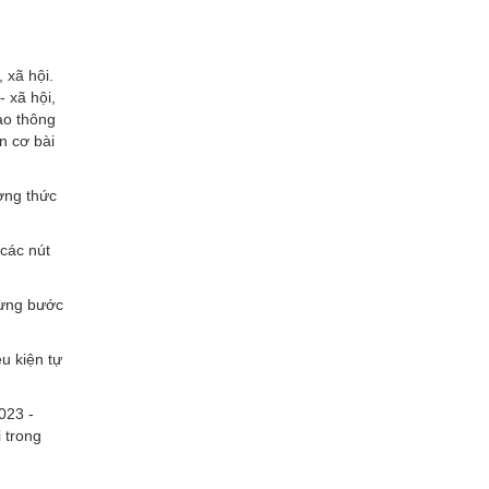
 xã hội.
 xã hội,
iao thông
n cơ bài
ơng thức
 các nút
từng bước
ều kiện tự
023 -
 trong