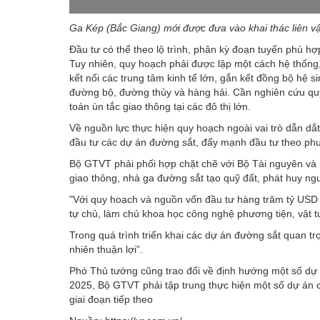
Ga Kép (Bắc Giang) mới được đưa vào khai thác liên v
Đầu tư có thể theo lộ trình, phân kỳ đoạn tuyến phù hợp 
Tuy nhiên, quy hoạch phải được lập một cách hệ thống, 
kết nối các trung tâm kinh tế lớn, gắn kết đồng bộ hệ si
đường bộ, đường thủy và hàng hải. Cần nghiên cứu quy 
toán ùn tắc giao thông tại các đô thị lớn.
Về nguồn lực thực hiện quy hoạch ngoài vai trò dẫn d
đầu tư các dự án đường sắt, đẩy mạnh đầu tư theo phươ
Bộ GTVT phải phối hợp chặt chẽ với Bộ Tài nguyên và Mô
giao thông, nhà ga đường sắt tạo quỹ đất, phát huy ngu
"Với quy hoạch và nguồn vốn đầu tư hàng trăm tỷ USD 
tự chủ, làm chủ khoa học công nghệ phương tiện, vật tư
Trong quá trình triển khai các dự án đường sắt quan trọn
nhiên thuận lợi”.
Phó Thủ tướng cũng trao đổi về định hướng một số dự 
2025, Bộ GTVT phải tập trung thực hiện một số dự án cụ 
giai đoạn tiếp theo