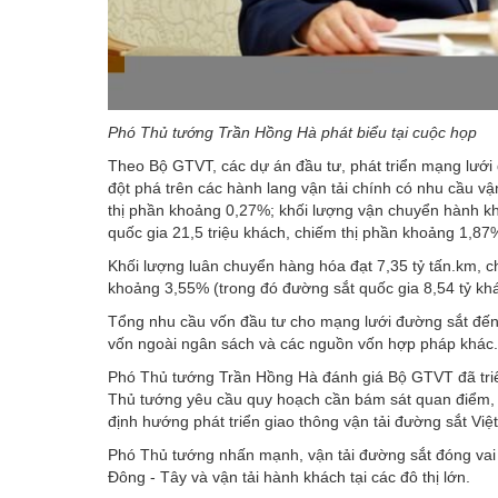
Phó Thủ tướng Trần Hồng Hà phát biểu tại cuộc họp
Theo Bộ GTVT, các dự án đầu tư, phát triển mạng lưới
đột phá trên các hành lang vận tải chính có nhu cầu vận
thị phần khoảng 0,27%; khối lượng vận chuyển hành kh
quốc gia 21,5 triệu khách, chiếm thị phần khoảng 1,87
Khối lượng luân chuyển hàng hóa đạt 7,35 tỷ tấn.km, 
khoảng 3,55% (trong đó đường sắt quốc gia 8,54 tỷ kh
Tổng nhu cầu vốn đầu tư cho mạng lưới đường sắt đế
vốn ngoài ngân sách và các nguồn vốn hợp pháp khác.
Phó Thủ tướng Trần Hồng Hà đánh giá Bộ GTVT đã triển
Thủ tướng yêu cầu quy hoạch cần bám sát quan điểm, mụ
định hướng phát triển giao thông vận tải đường sắt V
Phó Thủ tướng nhấn mạnh, vận tải đường sắt đóng vai t
Đông - Tây và vận tải hành khách tại các đô thị lớn.