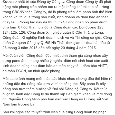
Được sự nhất trí của Đảng ủy Công ty, Công đoàn Công ty đã phát
động một phong trào nhằm tạo ra một không khí thi đua sâu rộng
trong CBCNV toàn Công ty, đó là phong trào làm pano ảnh thể hiện
không khí thi đua trong sản xuất, kinh doanh và đảm bảo an toàn
chạy tàu. Phong tào này đã thu hút 24 Công đoàn bộ phận được
chia làm 07 đội tham gia đó là Công đoàn các Đội đường 123,
124, 125, 126, Công đoàn Xí nghiệp quản lý Cầu Thăng Long,
Công đoàn Xí nghiệp Kinh doanh dịch vụ và Thi công cơ giới, Công
đoàn Cơ quan Công ty QLĐS Hà Thái, thời gian thi đua bắt đầu từ
26 tháng 3 năm 2015 đến hết ngày 20 tháng 4 năm 2015.
Mỗi đoàn viên Công đoàn đều nhiệt tình tham gia cùng nhau xây
dựng pano ảnh mang nhiều ý nghĩa, đậm nét sinh hoạt sản xuất
kinh doanh cũng như đảm bảo an toàn chạy tàu, đảm bảo ANTT,
an toàn PCCN, an ninh quốc phòng.
Mỗi pano ảnh mang một màu sắc khác nhau nhưng đều thể hiện rõ
những đặc thù riêng của đơn vị mình công tác, Bẩy pano là bẩy
bông hoa tươi thắm hướng về Đại hội Đảng bộ Công ty. Kết thúc
cuộc thi lãnh đạo Công ty đã thành lập Ban giám khảo và mời đồng
chí Nguyễn Hồng Minh phó ban dân vận Đảng ủy Đường sắt Việt
Nam làm trưởng ban.
Sau khi nghe các thuyết trình viên của từng Công đoàn bộ phận,