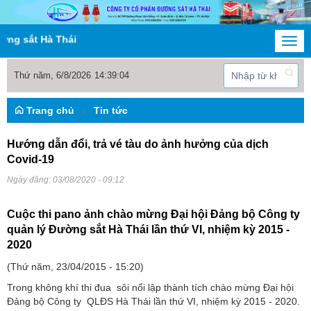
Hà Thái
Togg
navi
Thứ năm, 6/8/2026
14
:
39
:
05
Trang chủ
Tin tức
Hướng dẫn đổi, trả vé tàu do ảnh hưởng của dịch
Covid-19
Ngày đăng:
03/08/2020 - 09:12
Cuộc thi pano ảnh chào mừng Đại hội Đảng bộ Công ty
quản lý Đường sắt Hà Thái lần thứ VI, nhiệm kỳ 2015 -
2020
(Thứ năm, 23/04/2015 - 15:20)
Trong không khí thi đua sôi nổi lập thành tích chào mừng Đại hội
Đảng bộ Công ty QLĐS Hà Thái lần thứ VI, nhiệm kỳ 2015 - 2020.