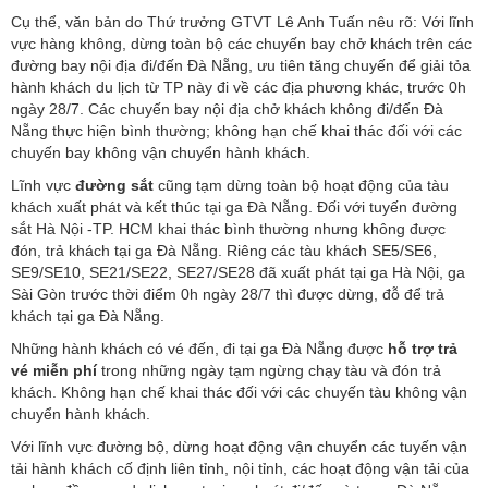
Cụ thể, văn bản do Thứ trưởng GTVT Lê Anh Tuấn nêu rõ: Với lĩnh
vực hàng không, dừng toàn bộ các chuyến bay chở khách trên các
đường bay nội địa đi/đến Đà Nẵng, ưu tiên tăng chuyến để giải tỏa
hành khách du lịch từ TP này đi về các địa phương khác, trước 0h
ngày 28/7. Các chuyến bay nội địa chở khách không đi/đến Đà
Nẵng thực hiện bình thường; không hạn chế khai thác đối với các
chuyến bay không vận chuyển hành khách.
Lĩnh vực
đường sắt
cũng tạm dừng toàn bộ hoạt động của tàu
khách xuất phát và kết thúc tại ga Đà Nẵng. Đối với tuyến đường
sắt Hà Nội -TP. HCM khai thác bình thường nhưng không được
đón, trả khách tại ga Đà Nẵng. Riêng các tàu khách SE5/SE6,
SE9/SE10, SE21/SE22, SE27/SE28 đã xuất phát tại ga Hà Nội, ga
Sài Gòn trước thời điểm 0h ngày 28/7 thì được dừng, đỗ để trả
khách tại ga Đà Nẵng.
Những hành khách có vé đến, đi tại ga Đà Nẵng được
hỗ trợ trả
vé miễn phí
trong những ngày tạm ngừng chạy tàu và đón trả
khách. Không hạn chế khai thác đối với các chuyến tàu không vận
chuyển hành khách.
Với lĩnh vực đường bộ, dừng hoạt động vận chuyển các tuyến vận
tải hành khách cố định liên tỉnh, nội tỉnh, các hoạt động vận tải của