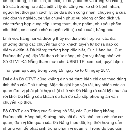
xe hợp đồng, xe du lịch, xe taxi, xe buýt đi/đến và trong Đà Nẵng,
trừ các trường hợp đặc biệt vì lý do công vụ, xe chở bệnh nhân,
người hết thời gian cách ly; xe đưa đón công nhân, chuyên gia của
các doanh nghiệp, xe vận chuyển phục vụ phòng chống dịch và
các trường hợp cung cấp lương thực, thực phẩm, nhu yếu phẩm
cần thiết, xe chuyên chở nguyên vật liệu sản xuất, hàng hóa.
Lĩnh vực hàng hải và đường thủy nội địa phối hợp với các địa
phương dừng các chuyến tàu chờ khách tuyến từ bờ ra đảo có
điểm đi/đến là Đà Nẵng; trường hợp đặc biệt, Cục Hàng hài, Cục
Đường thủy nội địa VN theo chức năng, nhiệm vụ thống nhất với
Sở GTVT Đà Nẵng tham mưu cho UBND TP xem xét, quyết định.
Thời gian áp dụng trong vòng 15 ngày kề từ 0h ngày 28/7.
Đại diện Bộ GTVT cũng khẳng định sẽ thực hiện chỉ đạo theo đúng
tinh thần của Thủ tướng: Mặc dù giới hạn vận tải, tuy nhiên các cơ
quan đơn vị phải phối hợp chặt chẽ với Đà Nẵng rà soát kỹ nhu cầu
rời khỏi Đà Nẵng của khách du lịch để sắp xếp phương án vận
chuyển kịp thời.
Bộ GTVT giao Tổng cục Đường bộ VN, các Cục Hàng không,
Đường sắt, Hàng hải, Đường thủy nội địa VN phối hợp với các cơ
quan, đơn vị liên quan của Đà Nẵng theo dõi, kịp thời hướng dẫn
những vấn đề phát sinh trong phạm vi quản lý. Trong đó bao gồm