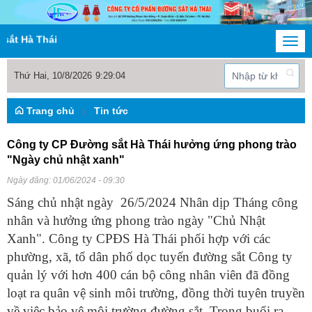
Thái
Togg
navi
Thứ Hai, 10/8/2026
9
:
29
:
04
Trang chủ
Tin tức
Công ty CP Đường sắt Hà Thái hưởng ứng phong trào
"Ngày chủ nhật xanh"
Ngày đăng:
01/06/2024 - 09:30
Sáng chủ nhật ngày 26/5/2024 Nhân dịp Tháng công
nhân và hưởng ứng phong trào ngày "Chủ Nhật
Xanh". Công ty CPĐS Hà Thái phối hợp với các
phường, xã, tổ dân phố dọc tuyến đường sắt Công ty
quản lý với hơn 400 cán bộ công nhân viên đã đồng
loạt ra quân vệ sinh môi trường, đồng thời tuyên truyền
về việc bảo vệ môi trường đường sắt. Trong buổi ra