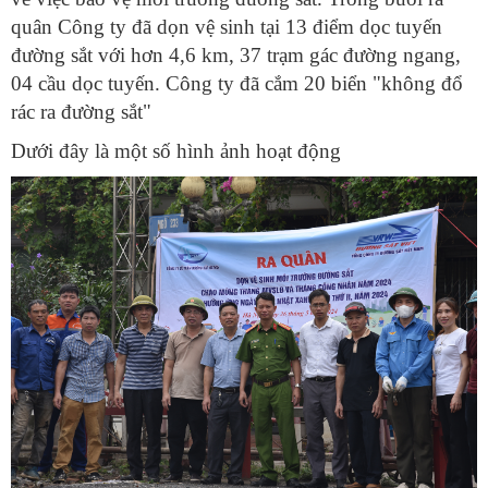
quân Công ty đã dọn vệ sinh tại 13 điểm dọc tuyến
đường sắt với hơn 4,6 km, 37 trạm gác đường ngang,
04 cầu dọc tuyến. Công ty đã cắm 20 biển "không đổ
rác ra đường sắt"
Dưới đây là một số hình ảnh hoạt động