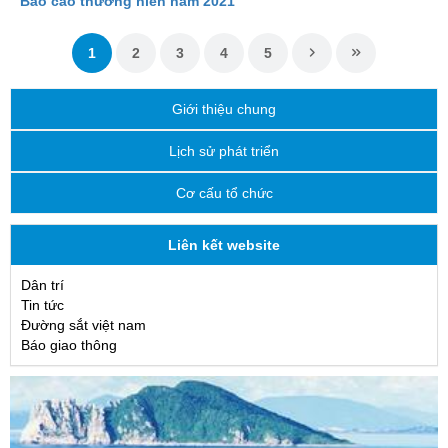
Báo cáo thường niên năm 2021
1
2
3
4
5
Giới thiệu chung
Lịch sử phát triển
Cơ cấu tổ chức
Liên kết website
Dân trí
Tin tức
Đường sắt việt nam
Báo giao thông