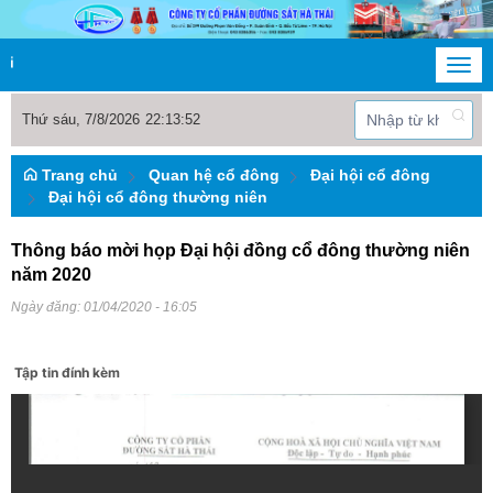
Công ty Cổ phần Đường sắt H
Togg
navi
Thứ sáu, 7/8/2026
22
:
13
:
53
Trang chủ
Quan hệ cổ đông
Đại hội cổ đông
Đại hội cổ đông thường niên
Thông báo mời họp Đại hội đồng cổ đông thường niên
năm 2020
Ngày đăng:
01/04/2020 - 16:05
Tập tin đính kèm