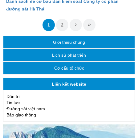
Danh sách đề cử bầu Ban kiểm soát Công ty cổ phần
đường sắt Hà Thái
1
2
Giới thiệu chung
Lịch sử phát triển
Cơ cấu tổ chức
Liên kết website
Dân trí
Tin tức
Đường sắt việt nam
Báo giao thông