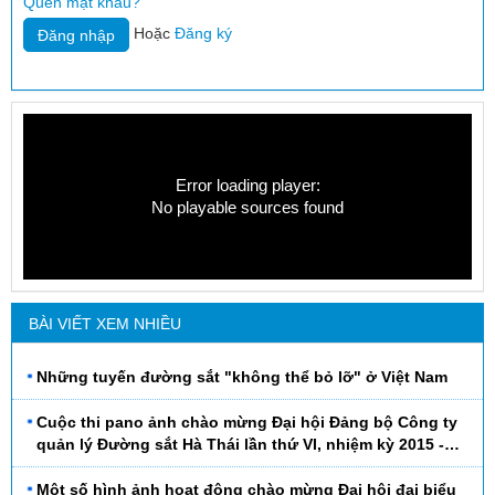
Quên mật khẩu?
Hoặc
Đăng ký
Error loading player:
No playable sources found
BÀI VIẾT XEM NHIỀU
Những tuyến đường sắt "không thể bỏ lỡ" ở Việt Nam
Cuộc thi pano ảnh chào mừng Đại hội Đảng bộ Công ty
quản lý Đường sắt Hà Thái lần thứ VI, nhiệm kỳ 2015 -
2020
Một số hình ảnh hoạt động chào mừng Đại hội đại biểu