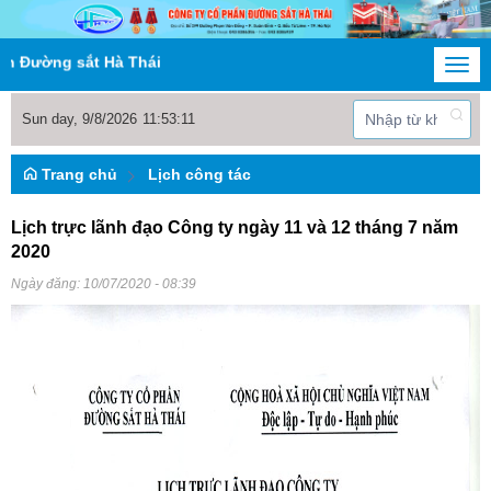
ường sắt Hà Thái
Togg
navi
Sun day, 9/8/2026
11
:
53
:
12
Trang chủ
Lịch công tác
Lịch trực lãnh đạo Công ty ngày 11 và 12 tháng 7 năm
2020
Ngày đăng:
10/07/2020 - 08:39