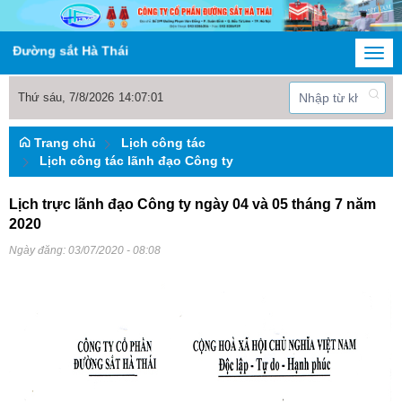
ường sắt Hà Thái
Togg
navi
Thứ sáu, 7/8/2026
14
:
07
:
02
Trang chủ
Lịch công tác
Lịch công tác lãnh đạo Công ty
Lịch trực lãnh đạo Công ty ngày 04 và 05 tháng 7 năm
2020
Ngày đăng:
03/07/2020 - 08:08