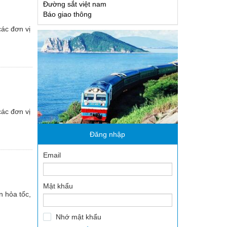
Đường sắt việt nam
 thanh niên
Báo giao thông
ông
các đơn vị
các đơn vị
Đăng nhập
Email
Mật khẩu
n hỏa tốc,
Nhớ mật khẩu