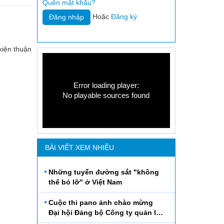
Quên mật khẩu?
Hoặc
Đăng ký
kiện thuận
Error loading player:
No playable sources found
BÀI VIẾT XEM NHIỀU
Những tuyến đường sắt "không
thể bỏ lỡ" ở Việt Nam
Cuộc thi pano ảnh chào mừng
Đại hội Đảng bộ Công ty quản lý
Đường sắt Hà Thái lần thứ VI,