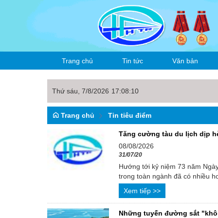
Trang chủ
Tin tức
Văn bản
Thứ sáu, 7/8/2026
17
:
08
:
10
Thời sự
Văn bản công ty
Trang chủ
Tin tiêu điểm
Tin nội bộ
Hoạt động sản xu
Văn bản ngành
Tăng cường tàu du lịch dịp h
Tin trong ngành
Đảng, đoàn thể
Văn bản khác
08/08/2026
31/07/20
Văn hóa thể thao
Hướng tới kỷ niệm 73 năm Ngày 
trong toàn ngành đã có nhiều ho
Xem tiếp >>
Những tuyến đường sắt "khôn