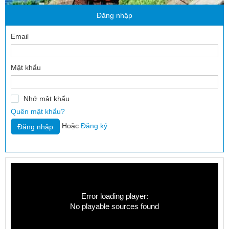
Đăng nhập
Email
Mật khẩu
Nhớ mật khẩu
Quên mật khẩu?
Hoặc
Đăng ký
Error loading player:
No playable sources found