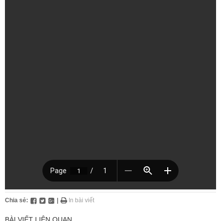
Chia sẻ:
|
In bài viết
BÀI VIẾT LIÊN QUAN