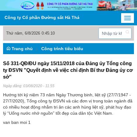
Công ty Cổ phần Đường sắt Hà Thái
Togg
navi
Thứ năm, 6/8/2026
0
:
45
:
11
Trang chủ
Công trình tiêu biểu
Số 331-QĐ/ĐU ngày 15/11/2018 của Đảng ủy Tổng công
ty ĐSVN "Quyết định về việc chỉ định Bí thư Đảng ủy cơ
sở"
Ngày đăng:
03/08/2020 - 11:55
Hướng tới kỷ niệm 73 năm Ngày Thương binh, liệt sỹ (27/7/1947 -
27/7/2020), Tổng công ty ĐSVN và các đơn vị trong toàn ngành đã
có nhiều hoạt động nhằm tri ân các anh hùng liệt sỹ, phát huy đạo
lý “Uống nước nhớ nguồn” tốt đẹp của dân tộc Việt Nam.
van ban moi 1