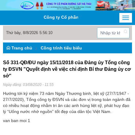
Công ty Cổ phần Đường sắt Hà Thái
Togg
navi
Thứ bảy, 8/8/2026
5
:
56
:
10
Trang chủ
Công trình tiêu biểu
Số 331-QĐ/ĐU ngày 15/11/2018 của Đảng ủy Tổng công
ty ĐSVN "Quyết định về việc chỉ định Bí thư Đảng ủy cơ
sở"
Ngày đăng:
03/08/2020 - 11:55
Hướng tới kỷ niệm 73 năm Ngày Thương binh, liệt sỹ (27/7/1947 -
27/7/2020), Tổng công ty ĐSVN và các đơn vị trong toàn ngành đã
có nhiều hoạt động nhằm tri ân các anh hùng liệt sỹ, phát huy đạo
lý “Uống nước nhớ nguồn” tốt đẹp của dân tộc Việt Nam.
van ban moi 1