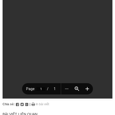
Chia sẻ:
|
In bài viết
BÀI VIẾT LIÊN QUAN