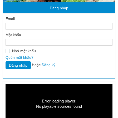
Đăng nhập
Email
Mật khẩu
Nhớ mật khẩu
Quên mật khẩu?
Hoặc
Đăng ký
Error loading player:
No playable sources found