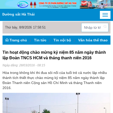
ng sắt Hà Thái
Togg
navi
Thứ bảy, 8/8/2026
17
:
58
:
52
Trang chủ
Tin tức
Tin nội bộ
Văn hóa thể thao
Tin hoạt động chào mừng kỷ niệm 85 năm ngày thành
lập Đoàn TNCS HCM và tháng thanh niên 2016
Ngày đăng:
28/03/2016 - 08:15
Hòa trong không khí thi đua sôi nổi của tuổi trẻ cả nước lập nhiều
thành tích thiết thực chào mừng kỷ niệm 85 năm ngày thành lập
Đoàn Thanh niên Cộng sản Hồ Chí Minh và tháng Thanh niên
2016.