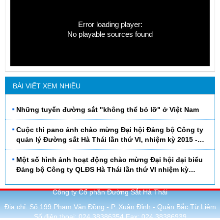
Error loading player:
No playable sources found
BÀI VIẾT XEM NHIỀU
Những tuyến đường sắt "không thể bỏ lỡ" ở Việt Nam
Cuộc thi pano ảnh chào mừng Đại hội Đảng bộ Công ty
quản lý Đường sắt Hà Thái lần thứ VI, nhiệm kỳ 2015 -
2020
Một số hình ảnh hoạt động chào mừng Đại hội đại biểu
Đảng bộ Công ty QLĐS Hà Thái lần thứ VI nhiệm kỳ
2015 - 2020
Công ty Cổ phần Đường Sắt Hà Thái
Địa chỉ:
Số 199 Phạm Văn Đồng - P. Xuân Đỉnh - Quận Bắc Từ Liêm
Số điện thoại:
024.38386354
Fax:
024.38386939