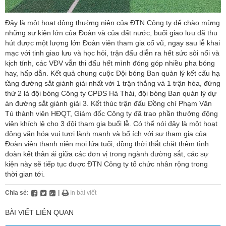
Đây là một hoạt động thường niên của ĐTN Công ty để chào mừng
những sự kiện lớn của Đoàn và của đất nước, buổi giao lưu đã thu
hút được một lượng lớn Đoàn viên tham gia cổ vũ, ngay sau lễ khai
mạc với tinh giao lưu và học hỏi, trận đấu diễn ra hết sức sôi nổi và
kịch tính, các VĐV vẫn thi đấu hết mình đóng góp nhiều pha bóng
hay, hấp dẫn. Kết quả chung cuộc Đội bóng Ban quản lý kết cấu hạ
tầng đường sắt giành giải nhất với 1 trận thắng và 1 trận hòa, đứng
thứ 2 là đội bóng Công ty CPĐS Hà Thái, đội bóng Ban quản lý dự
án đường sắt giành giải 3. Kết thúc trận đấu Đồng chí Phạm Văn
Tú thành viên HĐQT, Giám đốc Công ty đã trao phần thưởng động
viên khích lệ cho 3 đội tham gia buổi lễ. Có thể nói đây là một hoạt
động văn hóa vui tươi lành mạnh và bổ ích với sự tham gia của
Đoàn viên thanh niên mọi lứa tuổi, đồng thời thắt chặt thêm tình
đoàn kết thân ái giữa các đơn vị trong ngành đường sắt, các sự
kiện này sẽ tiếp tục được ĐTN Công ty tổ chức nhân rộng trong
thời gian tới.
Chia sẻ:
|
In bài viết
BÀI VIẾT LIÊN QUAN