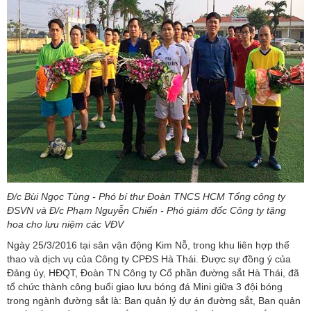
Đ/c Bùi Ngọc Tùng - Phó bí thư Đoàn TNCS HCM Tổng công ty
ĐSVN và Đ/c Phạm Nguyễn Chiến - Phó giám đốc Công ty tặng
hoa cho lưu niệm các VĐV
Ngày 25/3/2016 tại sân vận động Kim Nỗ, trong khu liên hợp thể
thao và dịch vụ của Công ty CPĐS Hà Thái. Được sự đồng ý của
Đảng ủy, HĐQT, Đoàn TN Công ty Cổ phần đường sắt Hà Thái, đã
tổ chức thành công buổi giao lưu bóng đá Mini giữa 3 đội bóng
trong ngành đường sắt là: Ban quản lý dự án đường sắt, Ban quản