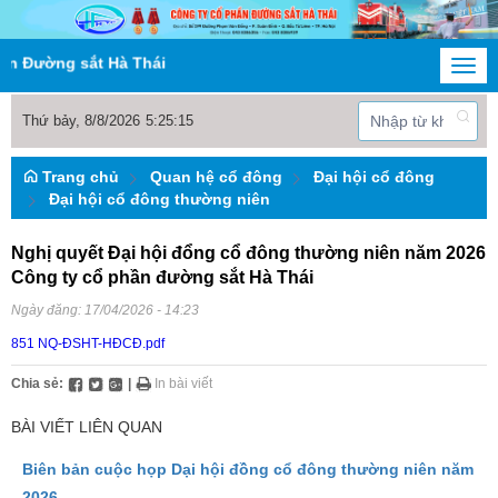
 Đường sắt Hà Thái
Togg
navi
Thứ bảy, 8/8/2026
5
:
25
:
15
Trang chủ
Quan hệ cổ đông
Đại hội cổ đông
Đại hội cổ đông thường niên
Nghị quyết Đại hội đổng cổ đông thường niên năm 2026
Công ty cổ phần đường sắt Hà Thái
Ngày đăng:
17/04/2026 - 14:23
851 NQ-ĐSHT-HĐCĐ.pdf
Chia sẻ:
|
In bài viết
BÀI VIẾT LIÊN QUAN
Biên bản cuộc họp Dại hội đồng cổ đông thường niên năm
2026