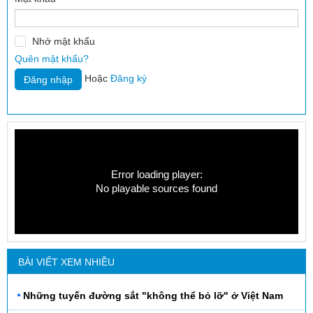
Nhớ mật khẩu
Quên mật khẩu?
Hoặc
Đăng ký
Error loading player:
No playable sources found
BÀI VIẾT XEM NHIỀU
Những tuyến đường sắt "không thể bỏ lỡ" ở Việt Nam