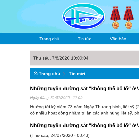
Trang chủ
Tin tức
Văn bản
Thứ sáu, 7/8/2026
19
:
09
:
06
Thời sự
Văn bản công ty
Trang chủ
Tin mới
Tin nội bộ
Hoạt động sản xu
Văn bản ngành
Những tuyến đường sắt "không thể bỏ lỡ" ở 
Tin trong ngành
Đảng, đoàn thể
Văn bản khác
Ngày đăng:
31/07/2020 - 17:09
Văn hóa thể thao
Hướng tới kỷ niệm 73 năm Ngày Thương binh, liệt sỹ (
có nhiều hoạt động nhằm tri ân các anh hùng liệt sỹ, 
Những tuyến đường sắt "không thể bỏ lỡ" ở 
(Thứ sáu, 24/07/2020 - 08:43)