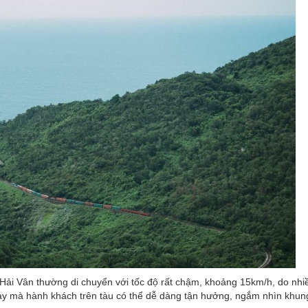
Hải Vân thường di chuyển với tốc độ rất chậm, khoảng 15km/h, do nhi
này mà hành khách trên tàu có thể dễ dàng tận hưởng, ngắm nhìn khun