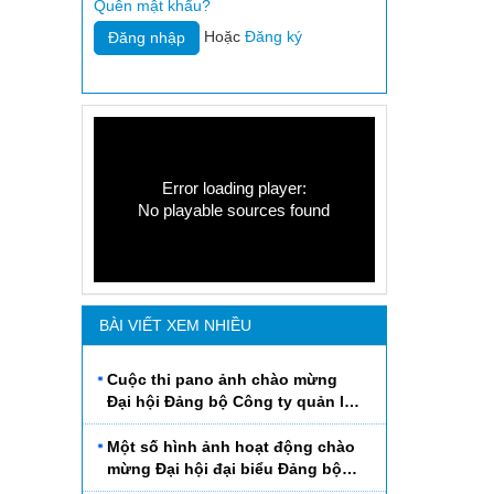
Quên mật khẩu?
Hoặc
Đăng ký
Error loading player:
No playable sources found
BÀI VIẾT XEM NHIỀU
Cuộc thi pano ảnh chào mừng
Đại hội Đảng bộ Công ty quản lý
Đường sắt Hà Thái lần thứ VI,
nhiệm kỳ 2015 - 2020
Một số hình ảnh hoạt động chào
mừng Đại hội đại biểu Đảng bộ
Công ty QLĐS Hà Thái lần thứ VI