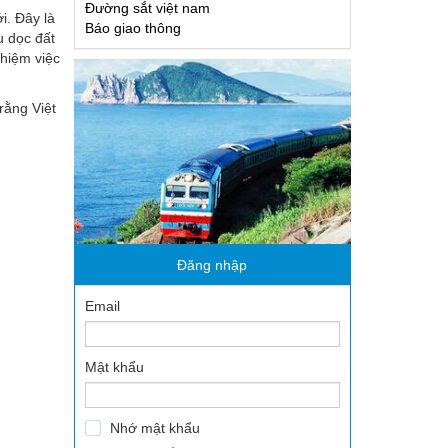
Đường sắt việt nam
 thanh niên
i. Đây là
Báo giao thông
u dọc đất
ông
hiệm việc
rằng Việt
Đăng nhập
Email
Mật khẩu
Nhớ mật khẩu