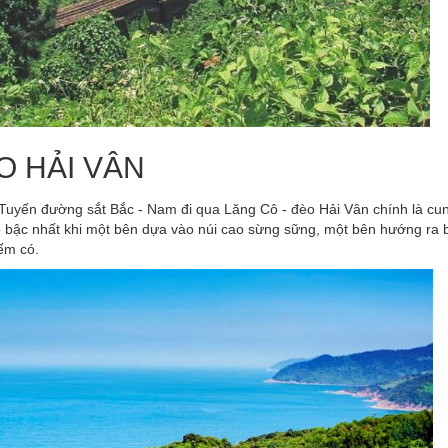
O HẢI VÂN
g: Tuyến đường sắt Bắc - Nam đi qua Lăng Cô - đèo Hải Vân chính là c
o bậc nhất khi một bên dựa vào núi cao sừng sững, một bên hướng ra 
iếm có.