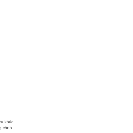
ều khúc
g cảnh