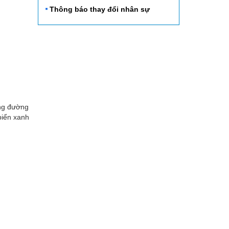
nhiệm kỳ 2015 - 2020
Thông báo thay đổi nhân sự
ung đường
biển xanh